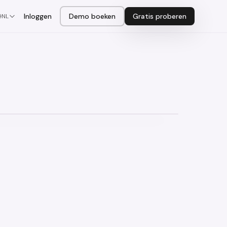
Inloggen
Demo boeken
Gratis proberen
NL
‹
›
Drag to compare