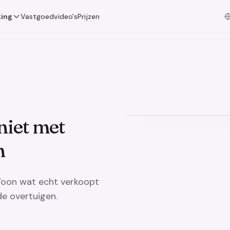
ing
Vastgoedvideo's
Prijzen
niet met
n
 Toon wat echt verkoopt
e overtuigen.