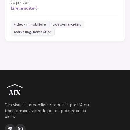
26 juin 2026
minutes, quand cela vaut le coup et ce qui compte.
Lire la suite
video-immobiliere
video-marketing
marketing-immobilier
AIX
Des visuels immobiliers propulsés par l’IA qui
transforment votre façon de présenter les
biens.