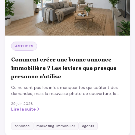
ASTUCES
Comment créer une bonne annonce
immobilière ? Les leviers que presque
personne n'utilise
Ce ne sont pas les infos manquantes qui coûtent des
demandes, mais la mauvaise photo de couverture, le
mauvais ordre et les formules creuses. Les leviers sous-
29 juin 2026
estimés d'une annonce qui vend.
Lire la suite
annonce
marketing-immobilier
agents