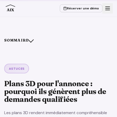
Réserver une démo
AIX
SOMMAIRE
Pourquoi le 2D ne suffit souvent pas dans l’annonce
Comment naît un plan 3D
Ce qui fait un bon plan 3D
ASTUCES
L’effet sous-estimé : de meilleures demandes
Plans 3D pour l'annonce :
Conclusion
pourquoi ils génèrent plus de
demandes qualifiées
Les plans 3D rendent immédiatement compréhensible