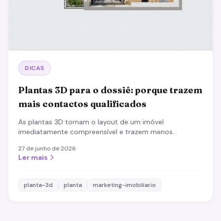
DICAS
Plantas 3D para o dossiê: porque trazem
mais contactos qualificados
As plantas 3D tornam o layout de um imóvel
imediatamente compreensível e trazem menos
contactos, mas mais adequados. Processo, boas
27 de junho de 2026
práticas e impacto.
Ler mais
planta-3d
planta
marketing-imobiliario