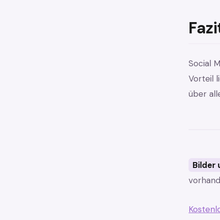
Fazi
Social M
Vorteil 
über all
Bilder
vorhand
Kostenl