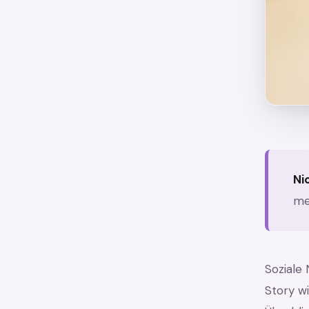
Ni
me
Soziale
Story w