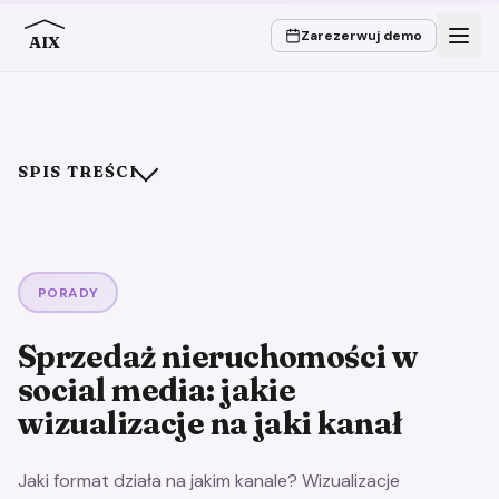
Zarezerwuj demo
AIX
SPIS TREŚCI
Kanał, format i pasujące wizualizacje
Trzy treści, które prawie zawsze działają
Na co zwrócić uwagę, a czego unikać
PORADY
Sprawdzone
Sprzedaż nieruchomości w
Lepiej unikać
social media: jakie
Podsumowanie
wizualizacje na jaki kanał
Jaki format działa na jakim kanale? Wizualizacje