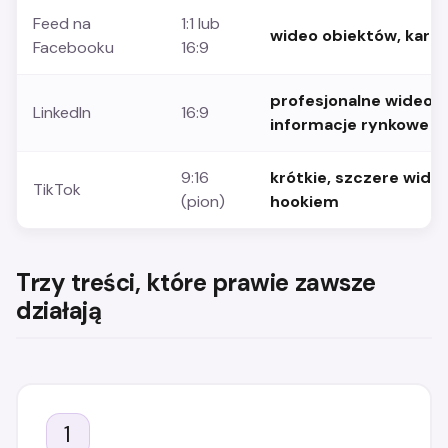
Feed na
1:1 lub
wideo obiektów, karuze
Facebooku
16:9
profesjonalne wideo o
LinkedIn
16:9
informacje rynkowe
9:16
krótkie, szczere wid
TikTok
(pion)
hookiem
Trzy treści, które prawie zawsze
działają
1