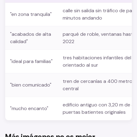
calle sin salida sin tráfico de p
"en zona tranquila"
minutos andando
"acabados de alta
parqué de roble, ventanas hasta 
calidad"
2022
tres habitaciones infantiles del 
"ideal para familias"
orientado al sur
tren de cercanías a 400 metros, 
"bien comunicado"
central
edificio antiguo con 3,20 m de al
"mucho encanto"
puertas batientes originales
Más imágenes no es mejor