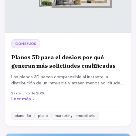
CONSEJOS
Planos 3D para el dosier: por qué
generan más solicitudes cualificadas
Los planos 3D hacen comprensible al instante la
distribución de un inmueble y atraen menos solicitudes,
pero más acertadas. Proceso, buenas prácticas y
27 de junio de 2026
efecto.
Leer más
plano-3d
plano
marketing-inmobiliario