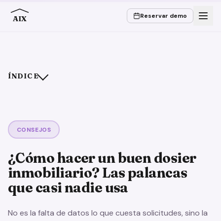
Reservar demo
AIX
ÍNDICE
La imagen de portada decide antes de que alguien lea una
palabra
Las imágenes narran, no enumeran
CONSEJOS
Tres palancas que casi nadie usa de forma consciente
Los clichés cuestan confianza, lo concreto la genera
¿Cómo hacer un buen dosier
Más imágenes no es mejor
inmobiliario? Las palancas
Recomendado
que casi nadie usa
Mejor omitir
Las palancas de un vistazo
No es la falta de datos lo que cuesta solicitudes, sino la