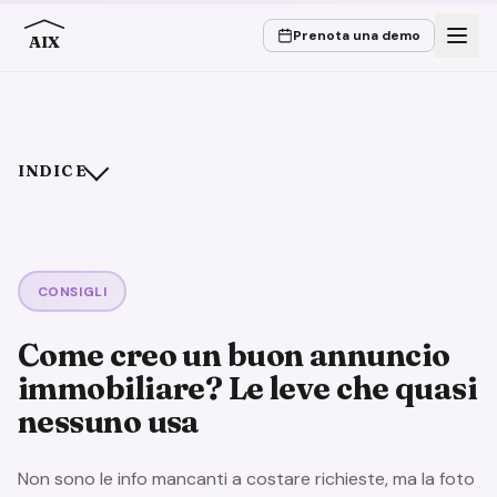
Prenota una demo
AIX
INDICE
La foto di copertina decide prima che si legga una parola
Le immagini raccontano, non elencano
Tre leve che quasi nessuno usa consapevolmente
CONSIGLI
Le frasi fatte costano fiducia, il concreto la crea
Come creo un buon annuncio
Più immagini non significa meglio
immobiliare? Le leve che quasi
Collaudato
nessuno usa
Meglio tralasciare
Le leve a colpo d’occhio
Non sono le info mancanti a costare richieste, ma la foto
Conclusione