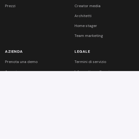
Prezzi
Creator media
Architetti
Home stager
Team marketing
AZIENDA
LEGALE
Prenota una demo
Termini di servizio
Agenzia
Informativa sulla privacy
Blog
Note legali
Contatti
FAQ
© 2026 AIXpose. Tutti i diritti riservati.