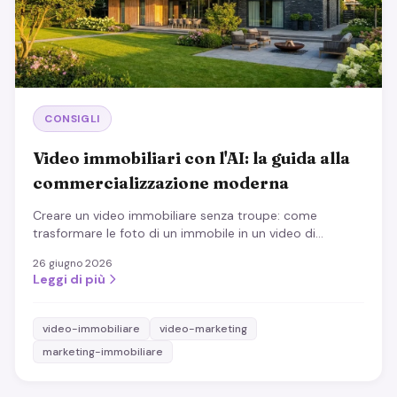
CONSIGLI
Video immobiliari con l'AI: la guida alla
commercializzazione moderna
Creare un video immobiliare senza troupe: come
trasformare le foto di un immobile in un video di
marketing professionale in minuti, quando conviene e
26 giugno 2026
cosa conta.
Leggi di più
video-immobiliare
video-marketing
marketing-immobiliare