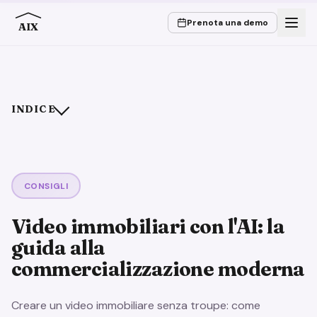
Prenota una demo
AIX
INDICE
Come nasce un video con l’AI a partire dalle foto
La regola più importante: l’immobile domina l’inquadratura
A cos’altro fare attenzione
CONSIGLI
Quando un video immobiliare conviene di più
Video immobiliari con l'AI: la
Conclusione
guida alla
commercializzazione moderna
Creare un video immobiliare senza troupe: come