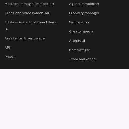
Modifica immagini immobiliari
Agenti immobiliari
Creazione video immobiliari
Property manager
Makly — Assistente immobiliare
Sviluppatori
IA
Creator media
Assistente IA per perizie
Architetti
API
Home stager
Prezzi
Team marketing
AZIENDA
LEGALE
Prenota una demo
Termini di servizio
Agenzia
Informativa sulla privacy
Blog
Note legali
Contatti
FAQ