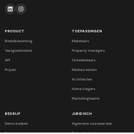
PRODUCT
TOEPASSINGEN
Beeldbewerking
Makelaars
Vastgoedvideo's
Property managers
API
Ontwikkelaars
Prijzen
Mediacreators
Architecten
Home stagers
Marketingteams
BEDRIJF
JURIDISCH
Demo boeken
Algemene voorwaarden
Agency
Privacybeleid