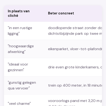
In plaats van
Beter concreet
cliché
"in een rustige
doodlopende straat zonder door
ligging"
dichtstbijzijnde park op twee mi
"hoogwaardige
eikenparket, vloer-tot-plafondr
afwerking"
"ideaal voor
drie even grote kinderkamers, om
gezinnen"
"gunstig gelegen
trein op 400 meter, in 18 minuten
qua vervoer"
vooroorlogs pand met 3,20 m plafo
"veel charme"