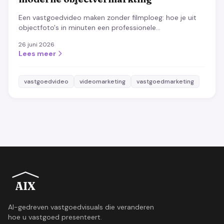
Een vastgoedvideo maken zonder filmploeg: hoe je uit
objectfoto's in minuten een professionele
marketingvideo maakt, wanneer het loont en waar het
26 juni 2026
op aankomt.
Lees meer
vastgoedvideo
videomarketing
vastgoedmarketing
AIX
AI-gedreven vastgoedvisuals die veranderen
hoe u vastgoed presenteert.