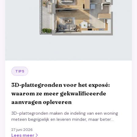
TIPS
3D-plattegronden voor het exposé:
waarom ze meer gekwalificeerde
aanvragen opleveren
3D-plattegronden maken de indeling van een woning
meteen begrijpelijk en leveren minder, maar beter
passende aanvragen op. Proces, best practices en
27 juni 2026
effect.
Lees meer