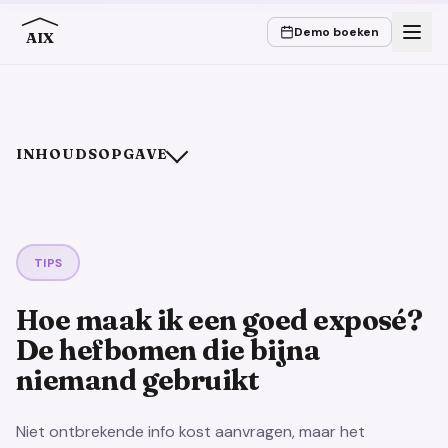
Demo boeken
AIX
INHOUDSOPGAVE
Het titelbeeld beslist voordat iemand een woord leest
Beelden vertellen, ze sommen niet op
Drie hefbomen die bijna niemand bewust gebruikt
TIPS
Clichés kosten vertrouwen, concreetheid schept het
Hoe maak ik een goed exposé?
Meer beelden zijn niet beter
De hefbomen die bijna
Bewezen
niemand gebruikt
Liever weglaten
De hefbomen in één oogopslag
Niet ontbrekende info kost aanvragen, maar het
Conclusie