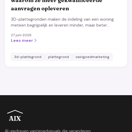
waarom ze meer gekwalificeerde
aanvragen opleveren
3D-plattegronden maken de indeling van een woning
meteen begrijpelijk en leveren minder, maar beter
passende aanvragen op. Proces, best practices en
27 juni 2026
effect.
Lees meer
3d-plattegrond
plattegrond
vastgoedmarketing
AIX
AI-gedreven vastgoedvisuals die veranderen