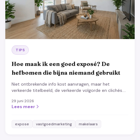
TIPS
Hoe maak ik een goed exposé? De
hefbomen die bijna niemand gebruikt
Niet ontbrekende info kost aanvragen, maar het
verkeerde titelbeeld, de verkeerde volgorde en clichés.
De onderschatte hefbomen voor een exposé dat
29 juni 2026
verkoopt.
Lees meer
expose
vastgoedmarketing
makelaars