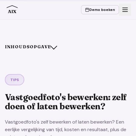
Demo boeken
AIX
INHOUDSOPGAVE
Wat “bewerken” eigenlijk betekent
De drie wegen rechtstreeks vergeleken
Waarom tijd de duurste post is
TIPS
De vuistregel: het draait om volume en tijd
Vastgoedfoto's bewerken: zelf
Zelf doen
doen of laten bewerken?
Laten bewerken
Conclusie
Vastgoedfoto's zelf bewerken of laten bewerken? Een
eerlijke vergelijking van tijd, kosten en resultaat, plus de